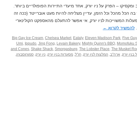
 ומקסיקו – הפרק על ניו יורק, אחד מיעדי התיירות הפופולריים ביותר.
 בה הכל מהכל וכל הזמן, עדיין מצליחה להיות מעט אוברייטד (ככה זה
המעלות המשוייכות לניו יורק, אי אפשר להתעלם מהאספקט הקולינארי
.
להמשיך לקרוא
←
Big Gay Ice Cream
,
Chelsea Market
,
Eataly
,
Eleven Madison Park
,
Five Guy
Umi
,
Ippudo
,
Jing Fong
,
Levain Bakery
,
Mighty Quinn's BBQ
,
Momofuku S
and Cones
,
Shake Shack
,
Smorgasburg
,
The Lobster Place
,
The Musket R
בניו יורק
,
ארה"ב
,
המלצות לניו יורק
,
חו"ל
,
מסעדות בניו יורק
,
ניו יורק
,
סמורגסבורג
,