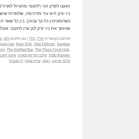
הגענו לפרק הכי רלוונטי מהטיול לארה"ב
ניו יורק היא עיר מדהימה, שלמרות שיש
כשהמוניטין כל-כך גבוה). בין כל שאר 
שהופך את ניו יורק לגן עדן לחובבי אוכל
פורסם בקטגוריה
חו"ל
,
כללי
|
עם התגים
Ichi
,
s
sam bar
,
New York
,
Odd Fellows
,
Sandae
oom
,
The NoMad Bar
,
The Plaza Food Hall
,
Totto Ramen
,
אילבן מדיסון פארק
,
איפה לאכול 
צ'לסי מרקט
,
ראמן
,
שייק שאק
|
4 תגובות