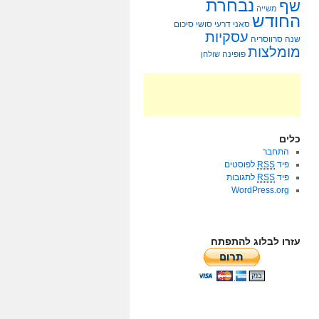
נבחרת
שף
משייה
החודש
סאני דרעי
סושי
סיכום
עסקיות
שנה
סרווסריה
מומלצות
פופינה
שולחן
כלים
התחבר
פיד
RSS
לפוסטים
פיד
RSS
לתגובות
WordPress.org
עזרו לבלוג להתפתח