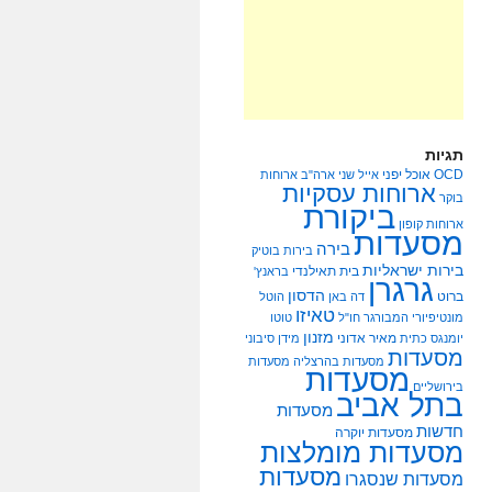
תגיות
OCD
אוכל יפני
אייל שני
ארה"ב
ארוחות
ארוחות עסקיות
בוקר
ביקורת
ארוחות קופון
מסעדות
בירה
בירות בוטיק
בירות ישראליות
בית תאילנדי
בראנץ'
גרגרן
הדסון
ברוט
דה באן
הוטל
טאיזו
מונטיפיורי
המבורגר
חו"ל
טוטו
מזנון
מאיר אדוני
יומנגס
כתית
מידן סיבוני
מסעדות
מסעדות בהרצליה
מסעדות
מסעדות
בירושליים
בתל אביב
מסעדות
חדשות
מסעדות יוקרה
מסעדות מומלצות
מסעדות
מסעדות שנסגרו