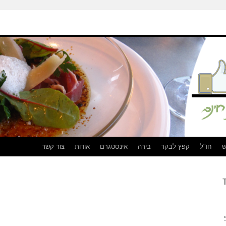
ש
חו"ל
קפץ לבקר
בירה
אינסטגרם
אודות
צור קשר