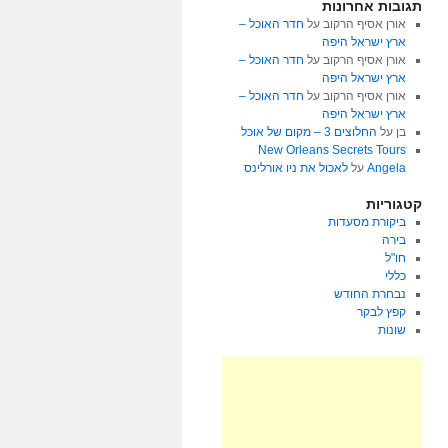
תגובות אחרונות
אורן אסיף הרקוב
על
חדר האוכל –
ארץ ישראל היפה
אורן אסיף הרקוב
על
חדר האוכל –
ארץ ישראל היפה
אורן אסיף הרקוב
על
חדר האוכל –
ארץ ישראל היפה
בן
על
החלוצים 3 – מקום של אוכל
New Orleans Secrets Tours
Angela
על
לאכול את ניו אורלינס
קטגוריות
ביקורת מסעדות
בירה
חו"ל
כללי
נבחרת החודש
קפץ לבקר
שונות