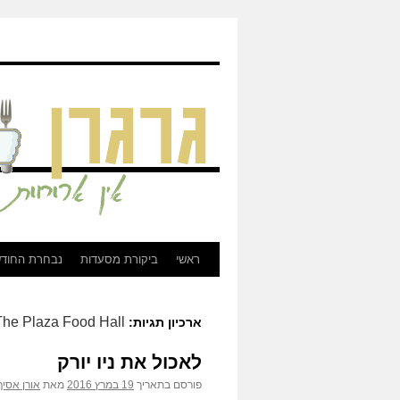
גרגרן - ביקורת מסעדות, בירות, וכל מה שקשור לאוכל
ראשי
ביקורת מסעדות
נבחרת החוד
לדלג
לתוכן
The Plaza Food Hall
ארכיון תגיות:
לאכול את ניו יורק
פורסם בתאריך
19 במרץ 2016
מאת
אורן אסיף