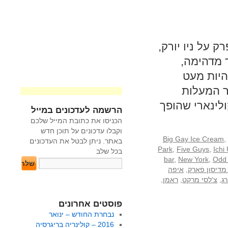
 על ניו יורק,
ר מדהימה,
היות מעט
אר המעלות
לינארי שהופך
הרשמה לעדכונים במייל
הכניסו את כתובת המייל שלכם
וקבלו עדכונים על תוכן חדש
Big Gay Ice Cream
,
באתר. ניתן לבטל את העדכונים
Park
,
Five Guys
,
Ichi
בכל שלב
bar
,
New York
,
Odd 
מדיסון פארק
,
איפה
ג
,
צ'לסי מרקט
,
ראמן
,
פוסטים אחרונים
נבחרת החודש – ינואר
2016 – קולינריה בריגרסיה