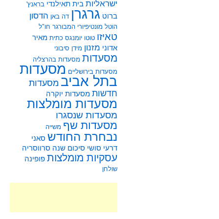
ישראליות
בית תאילנדי
בראנץ'
גרגרן
הדסון
ברוט
דה באן
הוטל מונטיפיורי
המבורגר
חו"ל
טאיזו
מאיר
טוטו
יומנגס
כתית
מזנון
אדוני
מידן סיבוני
מסעדות
מסעדות בהרצליה
מסעדות
מסעדות בירושליים
בתל אביב
מסעדות
חדשות
מסעדות יוקרה
מסעדות מומלצות
מסעדות שנסגרו
מסעדות שף
משייה
נבחרת החודש
סאני
דרעי
סושי
סיכום שנה
סרווסריה
עסקיות מומלצות
פופינה
שולחן