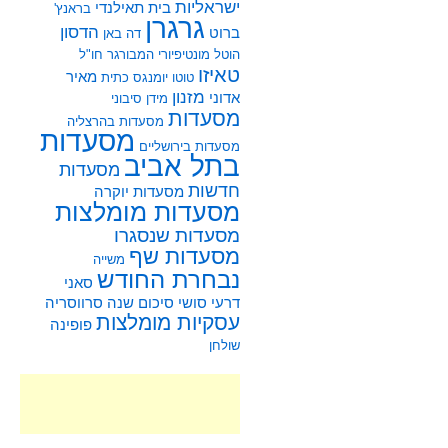
ישראליות
בית תאילנדי
בראנץ'
גרגרן
הדסון
ברוט
דה באן
הוטל מונטיפיורי
המבורגר
חו"ל
טאיזו
מאיר
טוטו
יומנגס
כתית
מזנון
אדוני
מידן סיבוני
מסעדות
מסעדות בהרצליה
מסעדות
מסעדות בירושליים
בתל אביב
מסעדות
חדשות
מסעדות יוקרה
מסעדות מומלצות
מסעדות שנסגרו
מסעדות שף
משייה
נבחרת החודש
סאני
דרעי
סושי
סיכום שנה
סרווסריה
עסקיות מומלצות
פופינה
שולחן