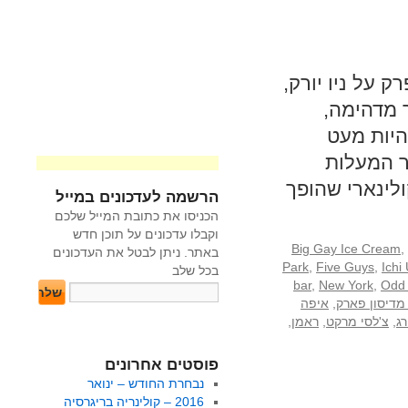
 על ניו יורק,
ר מדהימה,
היות מעט
אר המעלות
לינארי שהופך
הרשמה לעדכונים במייל
הכניסו את כתובת המייל שלכם
וקבלו עדכונים על תוכן חדש
Big Gay Ice Cream
,
באתר. ניתן לבטל את העדכונים
Park
,
Five Guys
,
Ichi
בכל שלב
bar
,
New York
,
Odd 
מדיסון פארק
,
איפה
ג
,
צ'לסי מרקט
,
ראמן
,
פוסטים אחרונים
נבחרת החודש – ינואר
2016 – קולינריה בריגרסיה