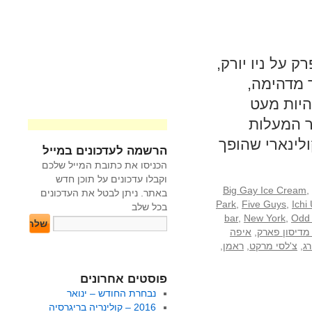
 על ניו יורק,
ר מדהימה,
היות מעט
אר המעלות
לינארי שהופך
הרשמה לעדכונים במייל
הכניסו את כתובת המייל שלכם
וקבלו עדכונים על תוכן חדש
Big Gay Ice Cream
,
באתר. ניתן לבטל את העדכונים
Park
,
Five Guys
,
Ichi
בכל שלב
bar
,
New York
,
Odd 
מדיסון פארק
,
איפה
ג
,
צ'לסי מרקט
,
ראמן
,
פוסטים אחרונים
נבחרת החודש – ינואר
2016 – קולינריה בריגרסיה