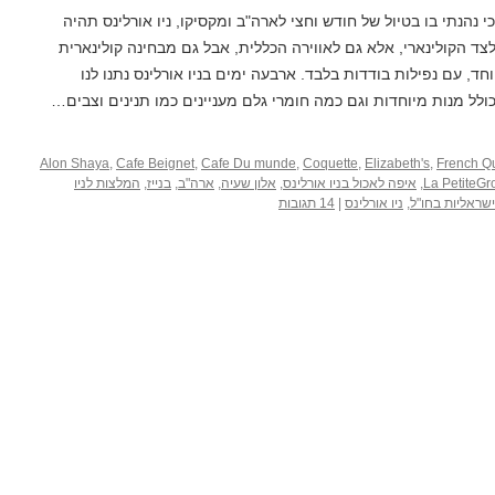
הנתי בו בטיול של חודש וחצי לארה"ב ומקסיקו, ניו אורלינס תהיה
צד הקולינארי, אלא גם לאווירה הכללית, אבל גם מבחינה קולינארית
חד, עם נפילות בודדות בלבד. ארבעה ימים בניו אורלינס נתנו לנו
לל מנות מיוחדות וגם כמה חומרי גלם מעניינים כמו תנינים וצבים…
Alon Shaya
,
Cafe Beignet
,
Cafe Du munde
,
Coquette
,
Elizabeth's
,
French Qu
La PetiteGr
,
איפה לאכול בניו אורלינס
,
אלון שעיה
,
ארה"ב
,
בנייז
,
המלצות לניו
שראליות בחו"ל
,
ניו אורלינס
|
14 תגובות