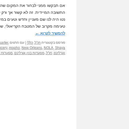
אם תבקשו ממני לבחור את המקום שהכי נ
התשובה המיידית. זה לא קשור אך ורק ל
נטו היה לנו שם מעניין וחדש וטעים במיו
טעימה מקרוב של המטבח הקריאולי, שכו
להמשיך לקרוא
←
פורסם בקטגוריה
חו"ל
,
כללי
|
עם התגים
,
arter
ocery
,
mopho
,
New Orleans
,
NOLA
,
Shaya
אורלינס
,
חו"ל
,
מסעדות בניו אורלינס
,
מסעדות י