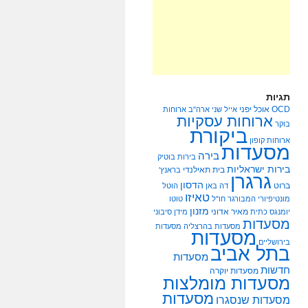
תגיות
OCD
אוכל יפני
אייל שני
ארה"ב
ארוחות
ארוחות עסקיות
בוקר
ביקורת
ארוחות קופון
מסעדות
בירה
בירות בוטיק
בירות ישראליות
בית תאילנדי
בראנץ'
גרגרן
הדסון
ברוט
דה באן
הוטל
טאיזו
מונטיפיורי
המבורגר
חו"ל
טוטו
מזנון
מאיר אדוני
יומנגס
כתית
מידן סיבוני
מסעדות
מסעדות בהרצליה
מסעדות
מסעדות
בירושליים
בתל אביב
מסעדות
חדשות
מסעדות יוקרה
מסעדות מומלצות
מסעדות
מסעדות שנסגרו