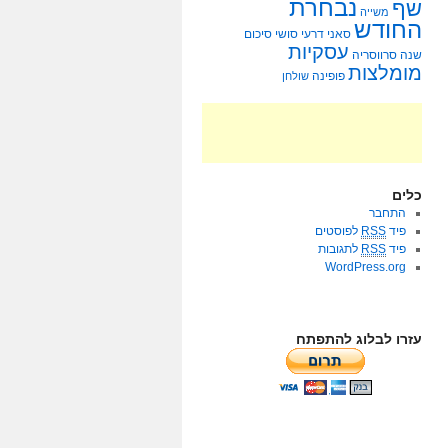
נבחרת
שף
משייה
החודש
סאני דרעי
סושי
סיכום
עסקיות
שנה
סרווסריה
מומלצות
פופינה
שולחן
כלים
התחבר
פיד
RSS
לפוסטים
פיד
RSS
לתגובות
WordPress.org
עזרו לבלוג להתפתח