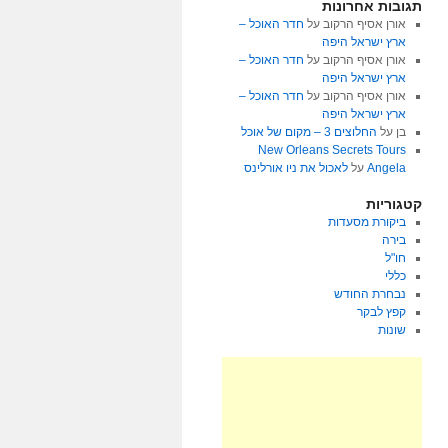
תגובות אחרונות
אורן אסיף הרקוב
על
חדר האוכל –
ארץ ישראל היפה
אורן אסיף הרקוב
על
חדר האוכל –
ארץ ישראל היפה
אורן אסיף הרקוב
על
חדר האוכל –
ארץ ישראל היפה
בן
על
החלוצים 3 – מקום של אוכל
New Orleans Secrets Tours
Angela
על
לאכול את ניו אורלינס
קטגוריות
ביקורת מסעדות
בירה
חו"ל
כללי
נבחרת החודש
קפץ לבקר
שונות