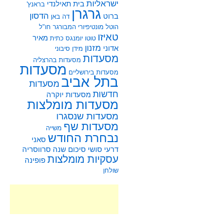
ישראליות
בית תאילנדי
בראנץ'
גרגרן
הדסון
ברוט
דה באן
הוטל מונטיפיורי
המבורגר
חו"ל
טאיזו
מאיר
טוטו
יומנגס
כתית
מזנון
אדוני
מידן סיבוני
מסעדות
מסעדות בהרצליה
מסעדות
מסעדות בירושליים
בתל אביב
מסעדות
חדשות
מסעדות יוקרה
מסעדות מומלצות
מסעדות שנסגרו
מסעדות שף
משייה
נבחרת החודש
סאני
דרעי
סושי
סיכום שנה
סרווסריה
עסקיות מומלצות
פופינה
שולחן