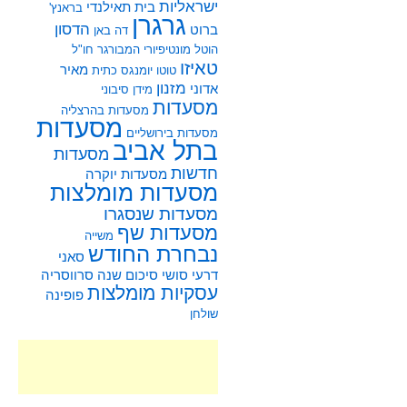
ישראליות
בית תאילנדי
בראנץ'
גרגרן
הדסון
ברוט
דה באן
הוטל מונטיפיורי
המבורגר
חו"ל
טאיזו
מאיר
טוטו
יומנגס
כתית
מזנון
אדוני
מידן סיבוני
מסעדות
מסעדות בהרצליה
מסעדות
מסעדות בירושליים
בתל אביב
מסעדות
חדשות
מסעדות יוקרה
מסעדות מומלצות
מסעדות שנסגרו
מסעדות שף
משייה
נבחרת החודש
סאני
דרעי
סושי
סיכום שנה
סרווסריה
עסקיות מומלצות
פופינה
שולחן