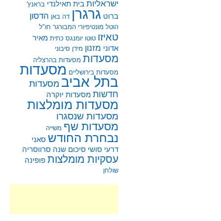
ישראליות
בית תאילנדי
בראנץ'
גרגרן
הדסון
ברוט
דה באן
הוטל מונטיפיורי
המבורגר
חו"ל
טאיזו
מאיר
טוטו
יומנגס
כתית
מזנון
אדוני
מידן סיבוני
מסעדות
מסעדות בהרצליה
מסעדות
מסעדות בירושליים
בתל אביב
מסעדות
חדשות
מסעדות יוקרה
מסעדות מומלצות
מסעדות שנסגרו
מסעדות שף
משייה
נבחרת החודש
סאני
דרעי
סושי
סיכום שנה
סרווסריה
עסקיות מומלצות
פופינה
שולחן