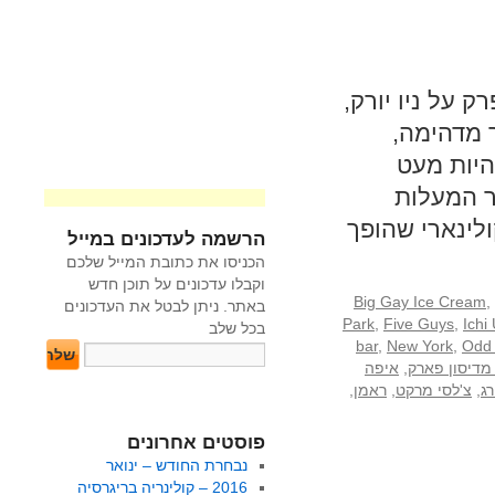
 על ניו יורק,
ר מדהימה,
היות מעט
אר המעלות
לינארי שהופך
הרשמה לעדכונים במייל
הכניסו את כתובת המייל שלכם
וקבלו עדכונים על תוכן חדש
Big Gay Ice Cream
,
באתר. ניתן לבטל את העדכונים
Park
,
Five Guys
,
Ichi
בכל שלב
bar
,
New York
,
Odd 
מדיסון פארק
,
איפה
ג
,
צ'לסי מרקט
,
ראמן
,
פוסטים אחרונים
נבחרת החודש – ינואר
2016 – קולינריה בריגרסיה