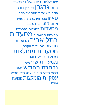
ישראליות
בית תאילנדי
בראנץ'
גרגרן
הדסון
ברוט
דה באן
הוטל מונטיפיורי
המבורגר
חו"ל
טאיזו
מאיר
טוטו
יומנגס
כתית
מזנון
אדוני
מידן סיבוני
מסעדות
מסעדות בהרצליה
מסעדות
מסעדות בירושליים
בתל אביב
מסעדות
חדשות
מסעדות יוקרה
מסעדות מומלצות
מסעדות שנסגרו
מסעדות שף
משייה
נבחרת החודש
סאני
דרעי
סושי
סיכום שנה
סרווסריה
עסקיות מומלצות
פופינה
שולחן