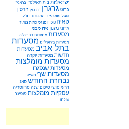
ישראליות
בית תאילנדי
בראנץ'
גרגרן
הדסון
ברוט
דה באן
הוטל מונטיפיורי
המבורגר
חו"ל
טאיזו
מאיר
טוטו
יומנגס
כתית
מזנון
אדוני
מידן סיבוני
מסעדות
מסעדות בהרצליה
מסעדות
מסעדות בירושליים
בתל אביב
מסעדות
חדשות
מסעדות יוקרה
מסעדות מומלצות
מסעדות שנסגרו
מסעדות שף
משייה
נבחרת החודש
סאני
דרעי
סושי
סיכום שנה
סרווסריה
עסקיות מומלצות
פופינה
שולחן