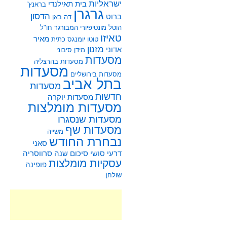
ישראליות
בית תאילנדי
בראנץ'
גרגרן
הדסון
ברוט
דה באן
הוטל מונטיפיורי
המבורגר
חו"ל
טאיזו
מאיר
טוטו
יומנגס
כתית
מזנון
אדוני
מידן סיבוני
מסעדות
מסעדות בהרצליה
מסעדות
מסעדות בירושליים
בתל אביב
מסעדות
חדשות
מסעדות יוקרה
מסעדות מומלצות
מסעדות שנסגרו
מסעדות שף
משייה
נבחרת החודש
סאני
דרעי
סושי
סיכום שנה
סרווסריה
עסקיות מומלצות
פופינה
שולחן