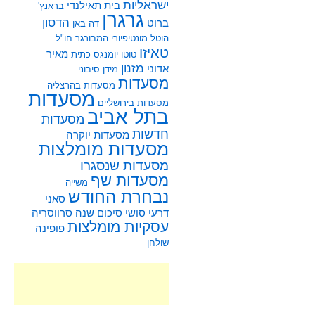
ישראליות
בית תאילנדי
בראנץ'
גרגרן
הדסון
ברוט
דה באן
הוטל מונטיפיורי
המבורגר
חו"ל
טאיזו
מאיר
טוטו
יומנגס
כתית
מזנון
אדוני
מידן סיבוני
מסעדות
מסעדות בהרצליה
מסעדות
מסעדות בירושליים
בתל אביב
מסעדות
חדשות
מסעדות יוקרה
מסעדות מומלצות
מסעדות שנסגרו
מסעדות שף
משייה
נבחרת החודש
סאני
דרעי
סושי
סיכום שנה
סרווסריה
עסקיות מומלצות
פופינה
שולחן