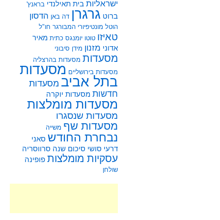
ישראליות
בית תאילנדי
בראנץ'
גרגרן
הדסון
ברוט
דה באן
הוטל מונטיפיורי
המבורגר
חו"ל
טאיזו
מאיר
טוטו
יומנגס
כתית
מזנון
אדוני
מידן סיבוני
מסעדות
מסעדות בהרצליה
מסעדות
מסעדות בירושליים
בתל אביב
מסעדות
חדשות
מסעדות יוקרה
מסעדות מומלצות
מסעדות שנסגרו
מסעדות שף
משייה
נבחרת החודש
סאני
דרעי
סושי
סיכום שנה
סרווסריה
עסקיות מומלצות
פופינה
שולחן