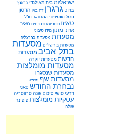
ישראליות
בית תאילנדי
בראנץ'
גרגרן
הדסון
ברוט
דה באן
הוטל מונטיפיורי
המבורגר
חו"ל
טאיזו
מאיר
טוטו
יומנגס
כתית
מזנון
אדוני
מידן סיבוני
מסעדות
מסעדות בהרצליה
מסעדות
מסעדות בירושליים
בתל אביב
מסעדות
חדשות
מסעדות יוקרה
מסעדות מומלצות
מסעדות שנסגרו
מסעדות שף
משייה
נבחרת החודש
סאני
דרעי
סושי
סיכום שנה
סרווסריה
עסקיות מומלצות
פופינה
שולחן