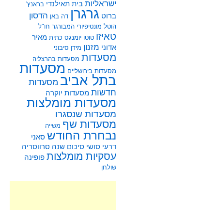
ישראליות
בית תאילנדי
בראנץ'
גרגרן
הדסון
ברוט
דה באן
הוטל מונטיפיורי
המבורגר
חו"ל
טאיזו
מאיר
טוטו
יומנגס
כתית
מזנון
אדוני
מידן סיבוני
מסעדות
מסעדות בהרצליה
מסעדות
מסעדות בירושליים
בתל אביב
מסעדות
חדשות
מסעדות יוקרה
מסעדות מומלצות
מסעדות שנסגרו
מסעדות שף
משייה
נבחרת החודש
סאני
דרעי
סושי
סיכום שנה
סרווסריה
עסקיות מומלצות
פופינה
שולחן