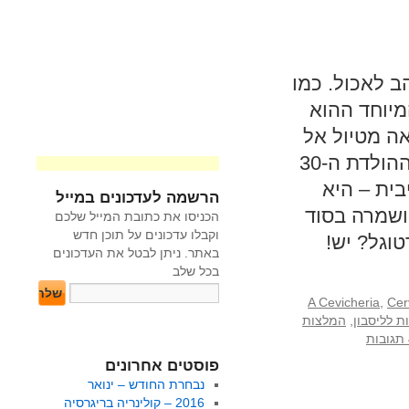
ב לאכול. כמו
מיוחד ההוא
אה מטיול אל
מקומות שעדיין לא "התגלו" על ידי ההמון. לחגיגות יום ההולדת ה-30
ית – היא
הרשמה לעדכונים במייל
 ושמרה בסוד
הכניסו את כתובת המייל שלכם
וקבלו עדכונים על תוכן חדש
וגל? יש!
באתר. ניתן לבטל את העדכונים
בכל שלב
A Cevicheria
,
Cer
 לליסבון
,
המלצות
ת
פוסטים אחרונים
נבחרת החודש – ינואר
2016 – קולינריה בריגרסיה