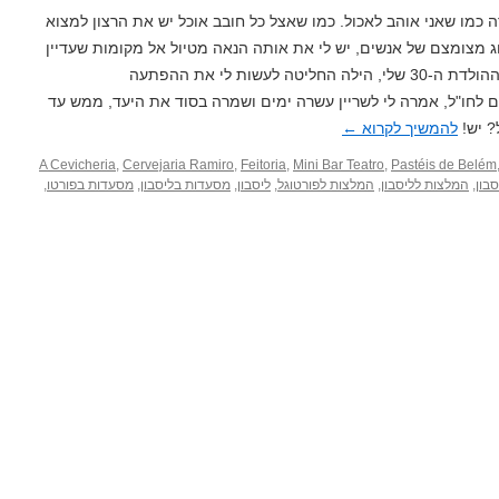
ה כמו שאני אוהב לאכול. כמו שאצל כל חובב אוכל יש את הרצון למצוא
 מצומצם של אנשים, יש לי את אותה הנאה מטיול אל מקומות שעדיין
לא "התגלו" על ידי ההמון. לחגיגות יום ההולדת ה-30 שלי, הילה החליטה לעשות לי את ההפתעה
ם לחו"ל, אמרה לי לשריין עשרה ימים ושמרה בסוד את היעד, ממש עד
? יש!
להמשיך לקרוא
←
A Cevicheria
,
Cervejaria Ramiro
,
Feitoria
,
Mini Bar Teatro
,
Pastéis de Belém
בון
,
המלצות לליסבון
,
המלצות לפורטוגל
,
ליסבון
,
מסעדות בליסבון
,
מסעדות בפורטו
,