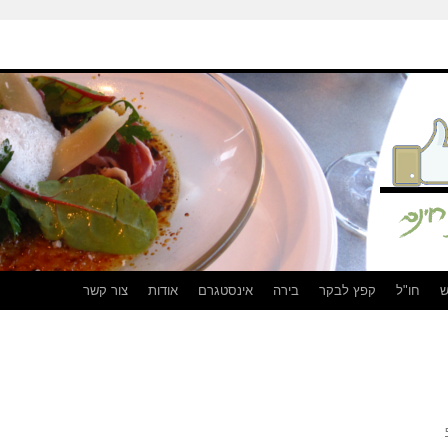
ש
חו"ל
קפץ לבקר
בירה
אינסטגרם
אודות
צור קשר