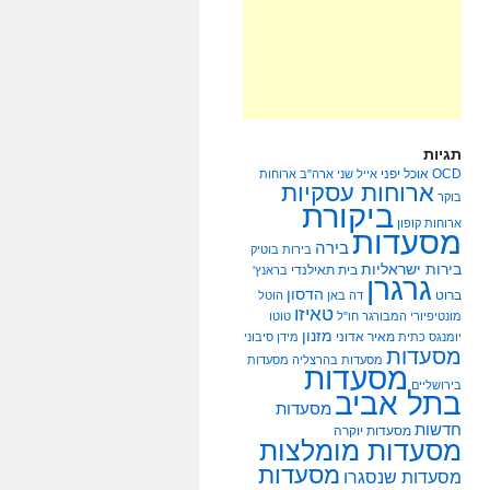
תגיות
OCD
אוכל יפני
אייל שני
ארה"ב
ארוחות
ארוחות עסקיות
בוקר
ביקורת
ארוחות קופון
מסעדות
בירה
בירות בוטיק
בירות ישראליות
בית תאילנדי
בראנץ'
גרגרן
הדסון
ברוט
דה באן
הוטל
טאיזו
מונטיפיורי
המבורגר
חו"ל
טוטו
מזנון
מאיר אדוני
יומנגס
כתית
מידן סיבוני
מסעדות
מסעדות בהרצליה
מסעדות
מסעדות
בירושליים
בתל אביב
מסעדות
חדשות
מסעדות יוקרה
מסעדות מומלצות
מסעדות
מסעדות שנסגרו