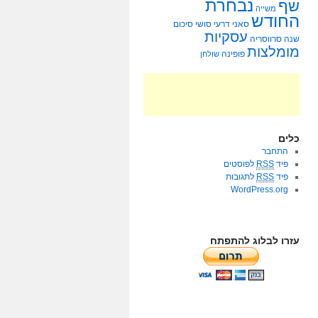
נבחרת
שף
משייה
החודש
סאני דרעי
סושי
סיכום
עסקיות
שנה
סרווסריה
מומלצות
פופינה
שולחן
כלים
התחבר
פיד
RSS
לפוסטים
פיד
RSS
לתגובות
WordPress.org
עזרו לבלוג להתפתח