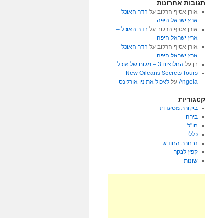
תגובות אחרונות
אורן אסיף הרקוב
על
חדר האוכל –
ארץ ישראל היפה
אורן אסיף הרקוב
על
חדר האוכל –
ארץ ישראל היפה
אורן אסיף הרקוב
על
חדר האוכל –
ארץ ישראל היפה
בן
על
החלוצים 3 – מקום של אוכל
New Orleans Secrets Tours
Angela
על
לאכול את ניו אורלינס
קטגוריות
ביקורת מסעדות
בירה
חו"ל
כללי
נבחרת החודש
קפץ לבקר
שונות