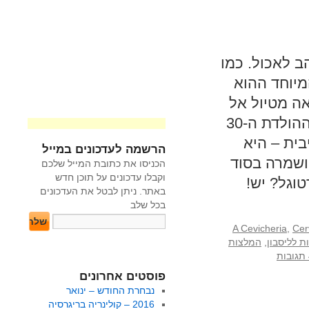
ב לאכול. כמו
מיוחד ההוא
אה מטיול אל
מקומות שעדיין לא "התגלו" על ידי ההמון. לחגיגות יום ההולדת ה-30
ית – היא
הרשמה לעדכונים במייל
 ושמרה בסוד
הכניסו את כתובת המייל שלכם
וקבלו עדכונים על תוכן חדש
וגל? יש!
באתר. ניתן לבטל את העדכונים
בכל שלב
A Cevicheria
,
Cer
 לליסבון
,
המלצות
ת
פוסטים אחרונים
נבחרת החודש – ינואר
2016 – קולינריה בריגרסיה