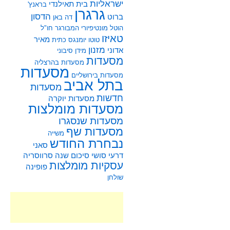
ישראליות
בית תאילנדי
בראנץ'
גרגרן
הדסון
ברוט
דה באן
הוטל מונטיפיורי
המבורגר
חו"ל
טאיזו
מאיר
טוטו
יומנגס
כתית
מזנון
אדוני
מידן סיבוני
מסעדות
מסעדות בהרצליה
מסעדות
מסעדות בירושליים
בתל אביב
מסעדות
חדשות
מסעדות יוקרה
מסעדות מומלצות
מסעדות שנסגרו
מסעדות שף
משייה
נבחרת החודש
סאני
דרעי
סושי
סיכום שנה
סרווסריה
עסקיות מומלצות
פופינה
שולחן