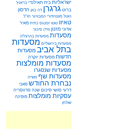
ישראליות
בית תאילנדי
בראנץ'
גרגרן
הדסון
ברוט
דה באן
הוטל מונטיפיורי
המבורגר
חו"ל
טאיזו
מאיר
טוטו
יומנגס
כתית
מזנון
אדוני
מידן סיבוני
מסעדות
מסעדות בהרצליה
מסעדות
מסעדות בירושליים
בתל אביב
מסעדות
חדשות
מסעדות יוקרה
מסעדות מומלצות
מסעדות שנסגרו
מסעדות שף
משייה
נבחרת החודש
סאני
דרעי
סושי
סיכום שנה
סרווסריה
עסקיות מומלצות
פופינה
שולחן