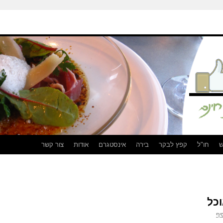
ש
חו"ל
קפץ לבקר
בירה
אינסטגרם
אודות
צור קשר
יף