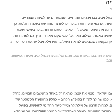
יה
ף
בתל אביב בבראנצ'ים אמיתיים, שנמתחים עד לשעות הצהריים
היות. אז כפי שארוחות הבוקר זכו לעדנה מחודשת בשנה החולפת, כך
ונה את היחס המגיע לו – לא עוד סתם ארוחת בוקר בשישי ושבת
היה באמת השילוב האידאלי למי שקם מאוחר וצריך גם לפתוח את
ון מקומות שמציעים לנו את השילוב האידאלי, אבל יש את הסרווסריה.
גים
ארוחות בוקר
,
ביקורת מסעדות
,
בראנץ'
,
מסעדות בתל אביב
,
מסעדות טאפאס
,
שבו ישראלי ימצא את עצמו כנראה רק באחד מהמצבים הבאים: כחלק
ו כמו שהולך לקרות בסופ"ש הקרוב – כחלק מחופשת הסמסטר של
 למרות הרצון של אילת להצטייר כיעד החלומי לחופשה, בפועל
שנות התשעים, בעיקר כשמדובר על ההיצע הקולינארי. אך יש חדש