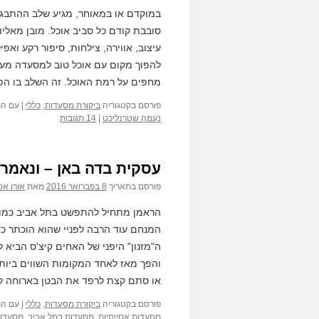
במוקדם או במאוחר, מגיע שלב ההתבגר
סובבת קודם כל סביב אוכל. מובן מאליו
עיצוב, אווירה, צילחות, סיפור רקע ואפ
להפוך מקום עם אוכל טוב למסעדה מעו
מחפים על רמת האוכל. זה השלב בו הפו
פורסם בקטגוריה
ביקורת מסעדות
,
כללי
|
עם הת
נעמה שטרנליכט
|
14 תגובות
עסקית בדה באן – ונאמר 
פורסם בתאריך
8 בפברואר 2016
מאת
אורן אס
הראמן מתחיל להתפשט בתל אביב כמו פ
המנחם עוד הרבה לפניי שהוא הוכתר כ"
ה"מזנון" היפני של האחים קיצ'ס הביא 
והפך מאז לאחד המקומות השווים ביותר
או סתם קצת לרפד את הבטן בארוחה קל
פורסם בקטגוריה
ביקורת מסעדות
,
כללי
|
עם הת
מסעדות אסייתיות
,
מסעדות בתל אביב
,
מסעדות