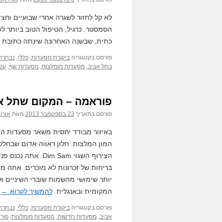
לא קל לחזור לשגרה אחרי שבועיים וחצי
הסמסטר. כרגיל, הטיפול הטוב ביותר 
כתית, שבשנה האחרונה שינתה כתובת ו
פורסם בקטגוריה
ביקורת מסעדות
,
כללי
,
נבחרת
בתל אביב
,
מסעדות מומלצות
,
מסעדות שף
,
עסק
פוראמה – המקום שתל אב
פורסם בתאריך
23 בספטמבר 2013
מאת
אורן
באיזור מבודד יחסית משאר מסעדות הא
המון המלצות. חלון ראווה אדום שבחלק
הצירוף השגוי Sam
בריחות של זכרונות לא מוכרים. אתה מ
יותר שימושי מהשמות שוברי השיניים ו
המקומית ובאנגלית.
להמשיך לקרוא
←
פורסם בקטגוריה
ביקורת מסעדות
,
כללי
,
נבחרת
אביב
,
מסעדות חדשות
,
מסעדות מומלצות
,
פור