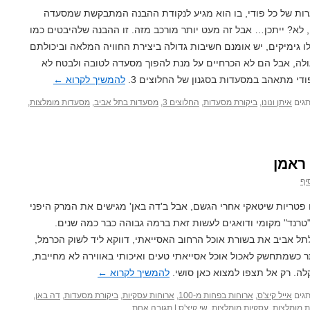
ות של כל פודי, בו הוא מגיע לנקודת ההבנה המתבקשת שמסעדה
, לא? ייתכן… אבל זה מעט יותר מורכב מזה. זו ההבנה שלהיבטים כמו
ילו גימיקים, יש אומנם חשיבות גדולה ביצירת החוויה המלאה וביכולתם
לה, אבל הם לא הכרחיים על מנת להפוך מסעדה לטובה ולבטח לא
די מתאהב במסעדות בסגנון של החלוצים 3.
להמשיך לקרוא
←
גים
איתן ונונו
,
ביקורת מסעדות
,
החלוצים 3
,
מסעדות בתל אביב
,
מסעדות מומלצות
,
ראמן
יף
טריות שיטאקי אחרי הגשם, אבל ב'דה באן' מגישים את המרק היפני
טרנד" מקומי ודואגים לעשות זאת ברמה גבוהה כבר כמה שנים.
לתל אביב את בשורת אוכל הרחוב האסייאתי, דווקא ליד לשוק הכרמל,
 כשמתחשק לאכול אוכל אסייאתי טעים ואיכותי באווירה לא מחייבת,
ה. רק אל תצפו למצוא כאן סושי.
להמשיך לקרוא
←
גים
אייל קיצ'ס
,
ארוחות בפחות מ-100
,
ארוחות עסקיות
,
ביקורת מסעדות
,
דה באן
,
 מומלצות
,
עסקיות מומלצות
,
שי קיצ'ס
|
תגובה אחת