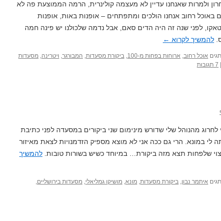
ון ולמרות שאנחנו עדיין לא מעצמה קולינרית, הרמה הממוצעת פה לא
גם באוכל רחוב אנחנו הולכים ומתפתחים – אופנות באות, אופנות
אקו, לפני שנה זה היה הדים סאם, אבל נדמה שלכולנו יש פינה חמה
ס.
להמשיך לקרוא
←
גים
אוכל רחוב
,
ארוחות בפחות מ-100
,
ביקורת מסעדות
,
המבורגר
,
ויטרינה
,
מסעדות
7 תגובות
י לחרוג מהנוהל שלי שדורש מינימום שני ביקורים במסעדה לפני כתיבת
 לי במונא. הרי גם ככה אני לא מוצא מספיק הזדמנויות לצאת מאיזור
רצוי שלפחות תצא מזה ביקורת… במיוחד כשיש בשורות טובות.
להמשיך
גים
איתמר נבון
,
ביקורת מסעדות
,
מונא
,
מושיקו גמליאלי
,
מסעדות בירושליים
,