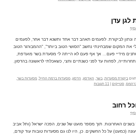
לגן עדן
סיף
אה ונתון לביקורת. לפעמים תאהב דבר אחד ותשנא דבר אחר, לפעמים
 את המקום שמבחינתי נחשב "הסושי הטוב ביותר", "ההמבורגר הטוב
שתנים מידיי פעם… אך אף פעם לא הייתה לי מסעדת בשר מועדפת,
ותייה, לפחות עד לפני כשנתיים וחצי, כשאכלתי לראשונה בהדסון.
גים
ביקורת מסעדות
,
בשר
,
האדסון
,
הדסון
,
מסעדות ברמת החייל
,
מסעדות בשר
,
רהמס
,
סטייקים
|
11 תגובות
כל רחוב
סיף
בשנים האחרונות. תוך מספר מועט של שנים, הפכה ישראל (ותל אביב
ונה (כמעט) על כל החשקים. כן, היו לנו גם מסעדות טובות עוד קודם,