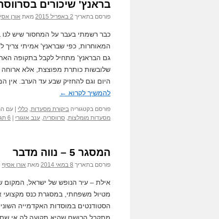
בראנץ' שיכורים בסרווסר
פורסם בתאריך
2 באפריל 2015
מאת
אורן אסי
כבר רשמתי בעבר על המחסור שיש לנו 
המאוחרות, כפי שבראנץ' אמיתי צריך ל
גם הבראנץ' מתחיל לקבל בתקופה האחר
שלובשות כותרת מפוצצת, אלא ארוחה ש
היום וגם להחזיק שבע עד הערב. אין המ
להמשיך לקרוא
←
פורסם בקטגוריה
ביקורת מסעדות
,
כללי
|
עם הת
מסעדות מומלצות
,
סרווסריה
,
ענב אזגורי
|
6 תגובות
המסגר 5 – נווה מדבר
פורסם בתאריך
8 במאי 2014
מאת
אורן אסיף
אילת – עיר הנופש של ישראל, המקום 
מטיול משפחתי, במסגרת כנס מקצועי א
הסטודנטים במוסדות האקדמייה השונים.
מתקבל הרושם שהיא תקועה לה אי שם ב