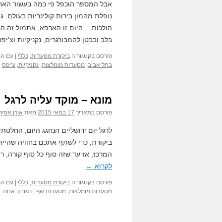
אבל המספר הוכפל פי כמה בעשור האחר
נופלת מהמון בירות קולינריות בעולם. 
הולכות… היום זו הארפא, אתמול זה הט
בלב ובבטן להמבורגרים, נקניקיות וצ'יפ
פורסם בקטגוריה
ביקורת מסעדות
,
כללי
|
עם הת
בתל אביב
,
מסעדות מומלצות
,
נקניקיות
,
צ'יפס
|
מונא – מוקד עליה לרגל
פורסם בתאריך
17 במאי 2015
מאת
אורן אסיף
לרגל יום ירושליים הנחגג היום, החלטת
ביקורת, כדי לשתף אתכם בחוויה שהייתה
המרכז, אז עד שזה סוף כל סוף קורה, 
לקרוא
←
פורסם בקטגוריה
ביקורת מסעדות
,
כללי
|
עם הת
מסעדות מומלצות
,
מסעדות שף
|
תגובה אחת