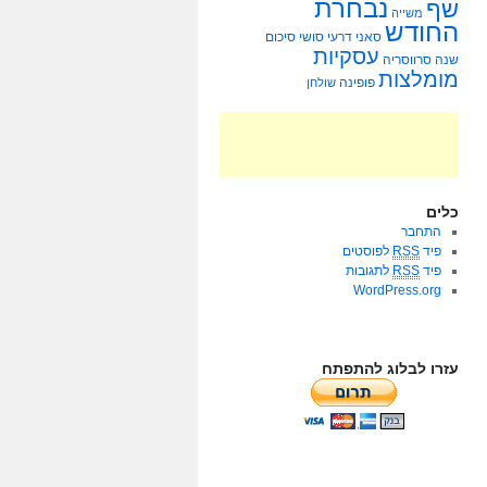
נבחרת
שף
משייה
החודש
סאני דרעי
סושי
סיכום
עסקיות
שנה
סרווסריה
מומלצות
פופינה
שולחן
כלים
התחבר
פיד
RSS
לפוסטים
פיד
RSS
לתגובות
WordPress.org
עזרו לבלוג להתפתח