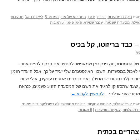
גים
ביקורת מסעדות
,
ברביז
,
גרגרן
,
המחבוא של אדי
,
המסגר 5
,
ליאור רפאל
,
מסעדות
אילת
,
מסעדות שנסגרו
,
ענבר שפירא
,
פאגו פאגו
|
5 תגובות
– כבד בריזוטו, קל בכיס
יף
 של הסמסטר, זה פרק זמן שמאפשר להחזיר את הבלוג לחיים אחרי
לאכול במסעדות, חשבון האינסטגרם שלי יעיד על כך, אבל היעדר הזמן
ת (לפדנטיות יש מחיר). ואם בדברים ארוכים עסקינן, אולי שווה
להתעכב על "לה רפובליקה די רונימוטי", שעד שתספיקו להגיד את השם של המסעדה הזו 3 פעמים, כנראה
מו זו שאני אכלתי…
להמשיך לקרוא
←
גים
אוכל איטלקי
,
ארוחות עסקיות
,
ביקורת מסעדות
,
לה רפובליקה די רונימוטי
,
ת מומלצות
,
עסקיות מומלצות
|
9 תגובות
צהריים בכתית
יף