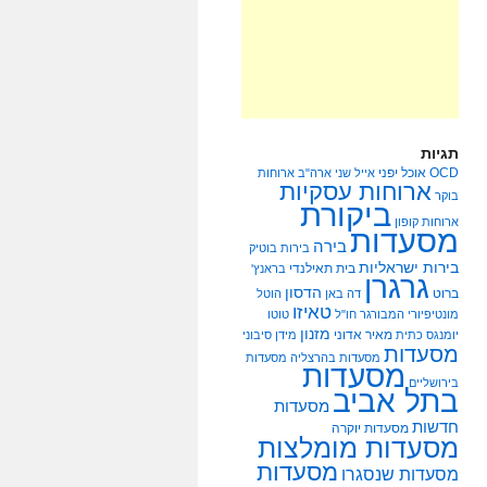
תגיות
OCD
אוכל יפני
אייל שני
ארה"ב
ארוחות
ארוחות עסקיות
בוקר
ביקורת
ארוחות קופון
מסעדות
בירה
בירות בוטיק
בירות ישראליות
בית תאילנדי
בראנץ'
גרגרן
הדסון
ברוט
דה באן
הוטל
טאיזו
מונטיפיורי
המבורגר
חו"ל
טוטו
מזנון
מאיר אדוני
יומנגס
כתית
מידן סיבוני
מסעדות
מסעדות בהרצליה
מסעדות
מסעדות
בירושליים
בתל אביב
מסעדות
חדשות
מסעדות יוקרה
מסעדות מומלצות
מסעדות
מסעדות שנסגרו