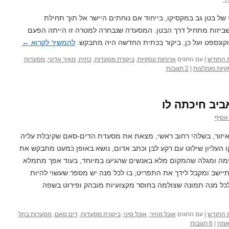
 של בטן גב במקסיקו, בייחוד אם נוחתים היישר אל תוך תחילת
לשביזות מתחיל דרך הבטן. המסעדה שנבחרה למטרה זו הייתה הפעם
קונספט ועל כן, ביקור בכתית החדשה היה מתבקש.
להמשיך לקרוא
←
 החודש
|
עם התגים
ארוחות עסקיות
,
ביקורת מסעדות
,
כתית
,
מאיר אדוני
,
מסעדות
יות מומלצות
|
2 תגובות
יב חיכתה לו
 אסיף
יזור, בשלהי רחוב ראשי, מצאת את מסעדת הדים-סאם שקיבלת עליה
ו העליון שילוט עם רקע לבן וכתב אדום, נושא באופן כמעט מתבקש את
Dim . אתה נכנס פנימה ומגלה שהמקום מלא באנשים שהגיעו במיוחד, בעוד אפך מתמלא
תיישב ומקבל לידך את התפריט, בו לכל מנה יש מספר שעשוי להיות
לכל מנה תמונה שצולמה בחוסר מקצועיות מובהק ופירוט בשפה
 החודש
|
עם התגים
אוכל מהיר
,
אוכל סיני
,
ביקורת מסעדות
,
דים סאם
,
מסעדות בתל
אמה
|
6 תגובות