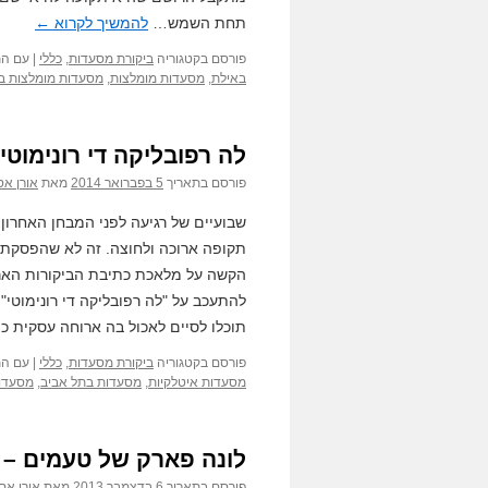
תחת השמש…
להמשיך לקרוא
←
פורסם בקטגוריה
ביקורת מסעדות
,
כללי
|
עם הת
באילת
,
מסעדות מומלצות
,
מסעדות מומלצות ב
לה רפובליקה די רונימוטי 
פורסם בתאריך
5 בפברואר 2014
מאת
אורן אס
שבועיים של רגיעה לפני המבחן האחרון
תקופה ארוכה ולחוצה. זה לא שהפסקתי 
הקשה על מלאכת כתיבת הביקורות הארוכו
תוכלו לסיים לאכול בה ארוחה עסקית כ
פורסם בקטגוריה
ביקורת מסעדות
,
כללי
|
עם הת
מסעדות איטלקיות
,
מסעדות בתל אביב
,
מסעדו
לונה פארק של טעמים – 
פורסם בתאריך
6 בדצמבר 2013
מאת
אורן אס