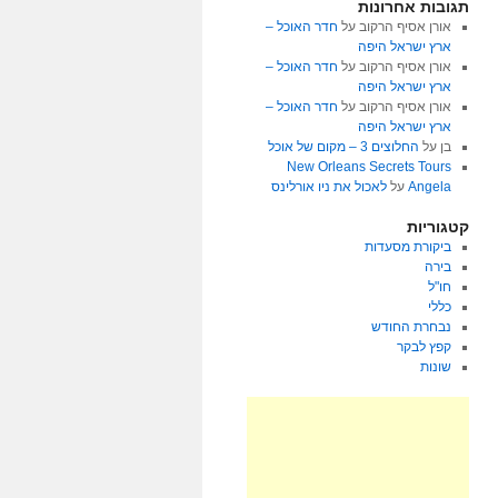
תגובות אחרונות
אורן אסיף הרקוב
על
חדר האוכל –
ארץ ישראל היפה
אורן אסיף הרקוב
על
חדר האוכל –
ארץ ישראל היפה
אורן אסיף הרקוב
על
חדר האוכל –
ארץ ישראל היפה
בן
על
החלוצים 3 – מקום של אוכל
New Orleans Secrets Tours
Angela
על
לאכול את ניו אורלינס
קטגוריות
ביקורת מסעדות
בירה
חו"ל
כללי
נבחרת החודש
קפץ לבקר
שונות