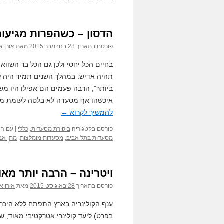
הדסון – כשהפרות מגיעות 
פורסם בתאריך
28 בנובמבר 2015
מאת
אורן א
בחיים הכל יחסי ולכן גם הכל בר השוו
תהיה אדיש. במהלך השנים תמיד היה לי
ביותר", הרבה פעמים הם אפילו היו מ
איכשהו אף מסעדה לא בלטה לעומת מתחר
להמשיך לקרוא
←
פורסם בקטגוריה
ביקורת מסעדות
,
כללי
|
עם הת
מסעדות בתל אביב
,
מסעדות מומלצות
,
מתן אב
ויטרינה – הרבה יותר מאו
פורסם בתאריך
28 באוגוסט 2015
מאת
אורן א
ענף הקולינריה בארץ התפתח ללא היכר 
בפרט) ליעד קולינרי אטרקטיבי מאוד, שע