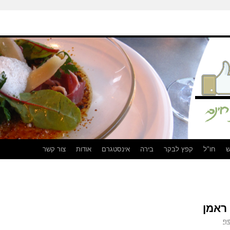
ש
חו"ל
קפץ לבקר
בירה
אינסטגרם
אודות
צור קשר
ראמן
יף