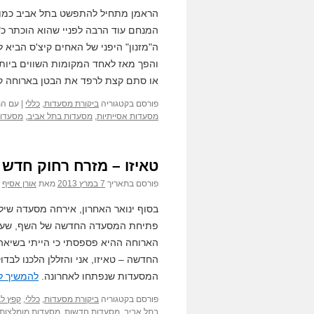
הראמן מתחיל להתפשט בתל אביב כמו פ
המנחם עוד הרבה לפניי שהוא הוכתר כ"
ה"מזנון" היפני של האחים קיצ'ס הביא 
והפך מאז לאחד המקומות השווים ביותר
או סתם קצת לרפד את הבטן בארוחה קל
פורסם בקטגוריה
ביקורת מסעדות
,
כללי
|
עם הת
מסעדות אסייתיות
,
מסעדות בתל אביב
,
מסעדות
טאיזו – מזרח רחוק חדש
פורסם בתאריך
7 במרץ 2013
מאת
אורן אסיף
פתיחת המסעדה החדשה של השף, שעד 
הארוחה ההיא פספסתי כי הייתי בשיא
החדשה – טאיזו, אני והזללן הלכנו לב
המסעדות שנפתחו לאחרונה.
להמשיך ל
פורסם בקטגוריה
ביקורת מסעדות
,
כללי
,
קפץ ל
בתל אביב
,
מסעדות חדשות
,
מסעדות מומלצות