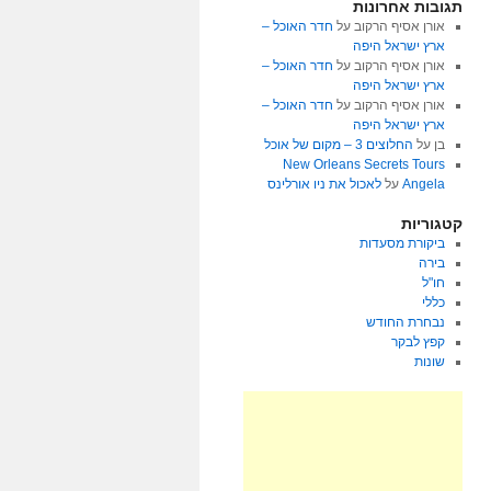
תגובות אחרונות
אורן אסיף הרקוב
על
חדר האוכל –
ארץ ישראל היפה
אורן אסיף הרקוב
על
חדר האוכל –
ארץ ישראל היפה
אורן אסיף הרקוב
על
חדר האוכל –
ארץ ישראל היפה
בן
על
החלוצים 3 – מקום של אוכל
New Orleans Secrets Tours
Angela
על
לאכול את ניו אורלינס
קטגוריות
ביקורת מסעדות
בירה
חו"ל
כללי
נבחרת החודש
קפץ לבקר
שונות