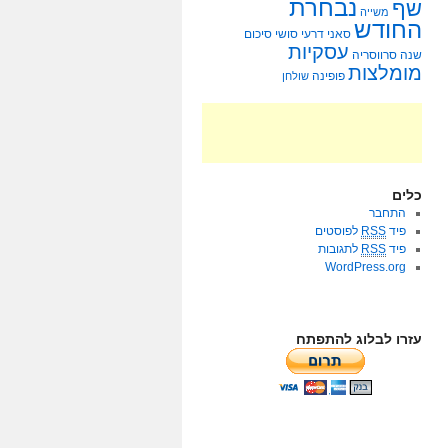
נבחרת
שף
משייה
החודש
סאני דרעי
סושי
סיכום
עסקיות
שנה
סרווסריה
מומלצות
פופינה
שולחן
כלים
התחבר
פיד
RSS
לפוסטים
פיד
RSS
לתגובות
WordPress.org
עזרו לבלוג להתפתח