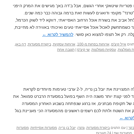
טריות שיטאקי אחרי הגשם, אבל ב'דה באן' מגישים את המרק היפני
טרנד" מקומי ודואגים לעשות זאת ברמה גבוהה כבר כמה שנים.
לתל אביב את בשורת אוכל הרחוב האסייאתי, דווקא ליד לשוק הכרמל,
 כשמתחשק לאכול אוכל אסייאתי טעים ואיכותי באווירה לא מחייבת,
ה. רק אל תצפו למצוא כאן סושי.
להמשיך לקרוא
←
גים
אייל קיצ'ס
,
ארוחות בפחות מ-100
,
ארוחות עסקיות
,
ביקורת מסעדות
,
דה באן
,
 מומלצות
,
עסקיות מומלצות
,
שי קיצ'ס
|
תגובה אחת
בסוף ינואר האחרון, אירחה מסעדה שילה המצויינת את יובל בן נריה, ל-2 ערבי טעימות מיוחדים לקראת
לפני קצת יותר משנה היה השף בפועל במסעדת הרברט סמואל. את
ה של תקופת מבחנים, אז ברגע שנפתחה בשבוע האחרון המסעדה
דוק את השטח ולתת לכם רשמים ראשונים מהמסעדה הכי מעניינת בגל
קרוא
←
בקר
|
עם התגים
ביקורת מסעדות
,
גרגרן
,
יובל בן נריה
,
מסעדות אסייתיות
,
מסעדות
,
מסעדות שף
|
24 תגובות