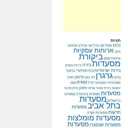
תגיות
OCD
אוכל יפני
אייל שני
ארה"ב
ארוחות
ארוחות עסקיות
בוקר
ביקורת
ארוחות קופון
מסעדות
בירה
בירות בוטיק
בירות ישראליות
בית תאילנדי
בראנץ'
גרגרן
הדסון
ברוט
דה באן
הוטל
טאיזו
מונטיפיורי
המבורגר
חו"ל
טוטו
מזנון
מאיר אדוני
יומנגס
כתית
מידן סיבוני
מסעדות
מסעדות בהרצליה
מסעדות
מסעדות
בירושליים
בתל אביב
מסעדות
חדשות
מסעדות יוקרה
מסעדות מומלצות
מסעדות
מסעדות שנסגרו