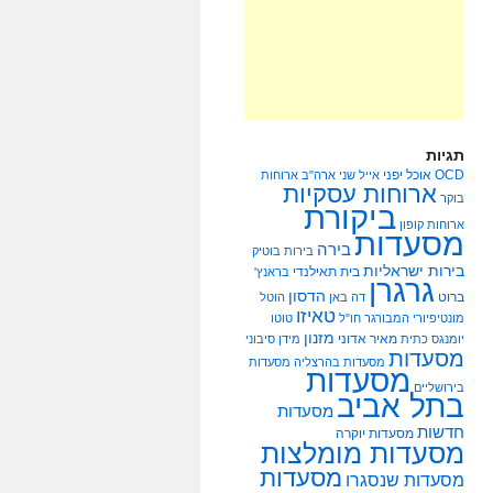
תגיות
OCD
אוכל יפני
אייל שני
ארה"ב
ארוחות
ארוחות עסקיות
בוקר
ביקורת
ארוחות קופון
מסעדות
בירה
בירות בוטיק
בירות ישראליות
בית תאילנדי
בראנץ'
גרגרן
הדסון
ברוט
דה באן
הוטל
טאיזו
מונטיפיורי
המבורגר
חו"ל
טוטו
מזנון
מאיר אדוני
יומנגס
כתית
מידן סיבוני
מסעדות
מסעדות בהרצליה
מסעדות
מסעדות
בירושליים
בתל אביב
מסעדות
חדשות
מסעדות יוקרה
מסעדות מומלצות
מסעדות
מסעדות שנסגרו