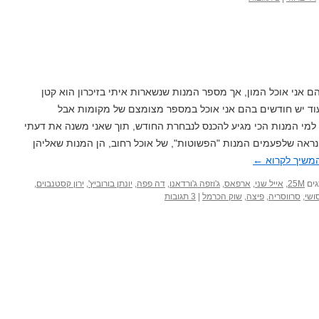
 אני אוכל המון, אך מספר המנות שנשארות איתי בזיכרון הוא קטן
עוד יש חודשים בהם אני אוכל במספר מצומצם של מקומות אבל
מי המנות הכי מגיע להכנס לנבחרת החודש, תוך שאני משנה את דעתי
ראה שלפעמים המנות "הפשוטות", של אוכל רחוב, הן המנות שאליהן
משיך לקרוא
←
ים
25M
,
אייל שני
,
ארפאס
,
ג'וזפה ג'ורדאנו
,
דה פפה
,
יונתן בורוביץ'
,
ירון קסטנבוים
,
ושי
,
סרווסריה
,
פיצה
,
שוק הכרמל
|
3 תגובות