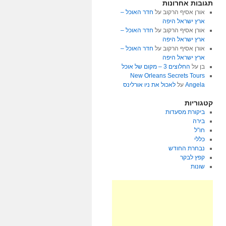
תגובות אחרונות
אורן אסיף הרקוב
על
חדר האוכל –
ארץ ישראל היפה
אורן אסיף הרקוב
על
חדר האוכל –
ארץ ישראל היפה
אורן אסיף הרקוב
על
חדר האוכל –
ארץ ישראל היפה
בן
על
החלוצים 3 – מקום של אוכל
New Orleans Secrets Tours
Angela
על
לאכול את ניו אורלינס
קטגוריות
ביקורת מסעדות
בירה
חו"ל
כללי
נבחרת החודש
קפץ לבקר
שונות