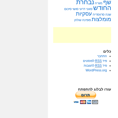
נבחרת
שף
משייה
החודש
סאני דרעי
סושי
סיכום
עסקיות
שנה
סרווסריה
מומלצות
פופינה
שולחן
כלים
התחבר
פיד
RSS
לפוסטים
פיד
RSS
לתגובות
WordPress.org
עזרו לבלוג להתפתח