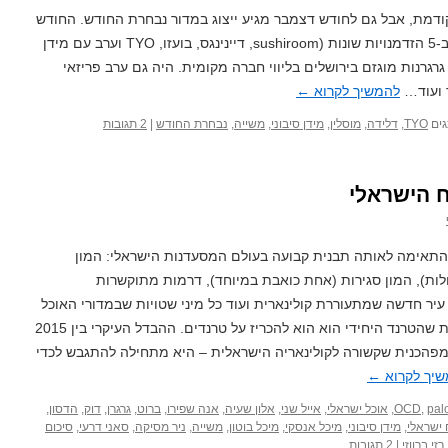
ודמת, אבל גם לחודש דצמבר מגיע ייצוג במדור נבחרת החודש. החודש
הזה התאפיין בעיקר באכילת אוכל יפני ב-5 הזדמנויות שונות (sushiroom, דיינינגס, בועזו, TYO וערב עם מידן
רגרנות מוגזם בירושלים בליווי חברה מקומית. היה גם ערב פריזאי
ד ועוד…
להמשיך לקרוא
←
ים
TYO
,
דלידה
,
מוסלין
,
מידן סיבוני
,
משייה
,
נבחרת החודש
|
2 תגובות
התאימה לאותה תבנית קבועה בעולם המסעדנות הישראלי: המון
ות), המון סגירות (אחת כואבת במיוחד), דרמות מתוקשרות
יר חדשה שמתעוררת קולינארית ועוד כל מיני שטויות שבמדורי האוכל
השונים מוגדרים מיידית כ"טרנד", למרות שהטרנד היחידי הוא הוא להכריז על טרנדים. ההבדל העיקרי בין 2015
מפהכנית שקשורה לקולינאריה הישראלית – היא מתחילה להתגבש לכדי
יך לקרוא
←
pal
,
OCD
,
אוכל ישראלי
,
אייל שני
,
אלון שעיה
,
אנה שפירו
,
ברוט
,
גרגרן
,
דוק
,
הדסון
,
ישראלי
,
מידן סיבוני
,
מיכל אנסקי
,
מיכל בוטון
,
משייה
,
ניר מסיקה
,
סאני דרעי
,
סיכום
רזי ברווזי
|
2 תגובות