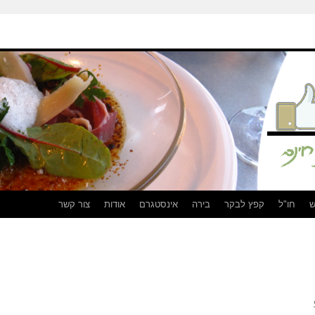
ש
חו"ל
קפץ לבקר
בירה
אינסטגרם
אודות
צור קשר