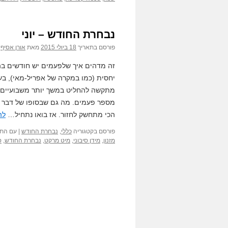
נבחרת החודש – יוני
פורסם בתאריך
18 ביולי 2015
מאת
אורן אסיף
זה מדהים איך שלפעמים יש חודשים בהם
יחסית (כמו במקרה של אפריל-מאי), ב
מתקשה להחליט במשך יותר משבועיים ל
מספר פעמים. מה גם שבסופו של דבר נ
הכי מתחשק לחזור. אז בואו נתחיל…
לה
פורסם בקטגוריה
כללי
,
נבחרת החודש
|
עם התג
מזנון
,
מידן סיבוני
,
מיט מרקט
,
נבחרת החודש
,
ס