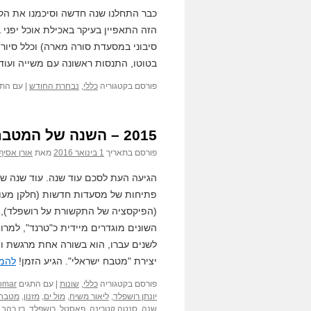
כבר התחלנו שנה חדשה וסיכמנו את הק
סיבוני במסעדת סורה מארה) וכלל סיור ג
בטוטו, התנסות ראשונה עם משייה ועו
פורסם בקטגוריה
כללי
,
נבחרת החודש
|
עם התג
2015 – השנה של המטבח הישראלי
פורסם בתאריך
1 בינואר 2016
מאת
אורן אסיף
הגיעה העת לסכם עוד שנה. עוד שנה ש
פתיחות של מסעדות חדשות (חלקן מעול
(הפיקסציה של התקשורת על רושפלד), ע
לשנים עברו, הוא בשורה אחת מרגשת ו
יצירת "מטבח ישראלי". הגיע הזמן!
להמש
פורסם בקטגוריה
כללי
,
שונות
|
עם התגים
omar
יונתן רושפלד
,
ליאור משיח
,
מול ים
,
מזנון
,
מטבח 
שנה
,
סנטה קטרינה
,
פאסטל
,
רושפלד
,
רז רהב
,