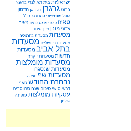
ישראליות
בית תאילנדי
בראנץ'
גרגרן
הדסון
ברוט
דה באן
הוטל מונטיפיורי
המבורגר
חו"ל
טאיזו
מאיר
טוטו
יומנגס
כתית
מזנון
אדוני
מידן סיבוני
מסעדות
מסעדות בהרצליה
מסעדות
מסעדות בירושליים
בתל אביב
מסעדות
חדשות
מסעדות יוקרה
מסעדות מומלצות
מסעדות שנסגרו
מסעדות שף
משייה
נבחרת החודש
סאני
דרעי
סושי
סיכום שנה
סרווסריה
עסקיות מומלצות
פופינה
שולחן