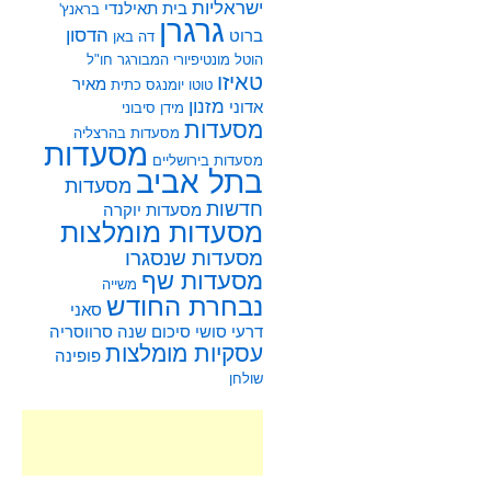
ישראליות
בית תאילנדי
בראנץ'
גרגרן
הדסון
ברוט
דה באן
הוטל מונטיפיורי
המבורגר
חו"ל
טאיזו
מאיר
טוטו
יומנגס
כתית
מזנון
אדוני
מידן סיבוני
מסעדות
מסעדות בהרצליה
מסעדות
מסעדות בירושליים
בתל אביב
מסעדות
חדשות
מסעדות יוקרה
מסעדות מומלצות
מסעדות שנסגרו
מסעדות שף
משייה
נבחרת החודש
סאני
דרעי
סושי
סיכום שנה
סרווסריה
עסקיות מומלצות
פופינה
שולחן