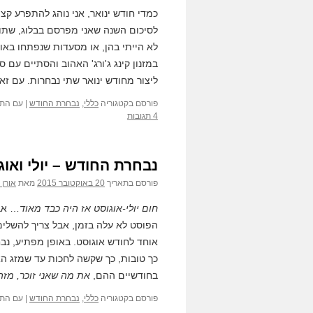
כמדי חודש ינואר, אני נוהג להתפרע קצ
לסיכום השנה שאני מפרסם בבלוג, שתוך 
לא הייתי בהן, או מסעדות שנפתחו באו
במזנון קינג ג'ורג' האהוב והסתיים עם 
ליצור מחודש ינואר שתי נבחרות. עם 
פורסם בקטגוריה
כללי
,
נבחרת החודש
|
עם התג
4 תגובות
נבחרת החודש – יולי ואוג
פורסם בתאריך
20 באוקטובר 2015
מאת
אורן 
חום יולי-אוגוסט אז היה כבד מאוד
… אבל
הפוסט לא עלה בזמן, אבל צריך להשלים
אוחד לחודש אוגוסט. באופן מפתיע, נב
כך טובות, כך שקשה לחכות עד שמזג האוו
בחודשיים ההם,
את מה שאני זוכר, מזה
פורסם בקטגוריה
כללי
,
נבחרת החודש
|
עם התג