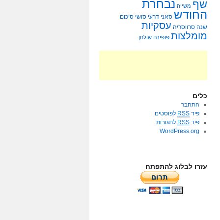
נבחרת
שף
משייה
החודש
סאני דרעי
סושי
סיכום
עסקיות
שנה
סרווסריה
מומלצות
פופינה
שולחן
כלים
התחבר
פיד
RSS
לפוסטים
פיד
RSS
לתגובות
WordPress.org
עזרו לבלוג להתפתח