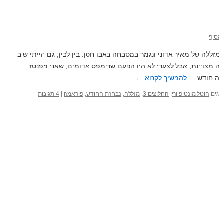
סיף
לה של מאיר אדוני ונגמר במסבחה באבו חסן. בין לבין, גם הייתי שוב
 מצויינת, אבל לצערי לא היו הפעם שרימפס אדומים, שאני מפנטז
יה חודש …
להמשיך לקרוא
←
ים
הוטל מונטיפיורי
,
החלוצים 3
,
מזללה
,
נבחרת החודש
,
פוראמה
|
4 תגובות