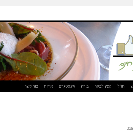
ש
חו"ל
קפץ לבקר
בירה
אינסטגרם
אודות
צור קשר
סיף