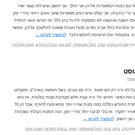
ת עם כמות המסעדות אליהן אני הולך. אני חושב שיש לזה קשר ישיר
כדי כתיבתו, אני קולט שיש המון מסעדות שאני אוהב ויותר מידיי זמן
תה השנה ואיכשהו לא הספקתי להיות בהן כלל. אז חודש ינואר התחיל
סיור גרגרנות בתל אביב ומרוב מנות טובות ששווה להתעכב עליהן, אפשר
זאת, צמצמתי את הרשימה לחמש בלבד.
להמשיך לקרוא
←
ים
אמריקן בורגרס
,
גוצ'ה
,
הוטל מונטיפיורי
,
לונג סנג
,
נבחרת החודש
,
סנטה קתרינה
|
וסט
אסיף
 לא היה רק חם מאוד, היה גם טעים. בשל חופשה בארה"ב ומקסיקו
 את הפער. חודש יולי היה קצת חלש מבחינת מנות בולטות, אז הוא
חרת החודש כוללת כמה מנות שהיו יותר מתאימות לחורף, אבל הן כל
יר יתקרר. אז בלי לבזבז יותר מידיי זמן, הנה המנות הבלתי נשכחות
 אני רושם
.
להמשיך לקרוא
←
ים
בוז'ה
,
ברוט
,
ברטי
,
הוטל מונטיפיורי
,
טאיזו
,
נבחרת החודש
|
תגובה אחת