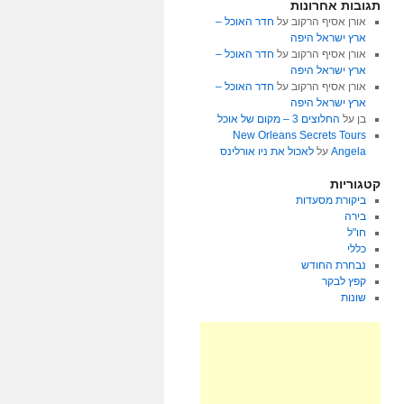
תגובות אחרונות
אורן אסיף הרקוב
על
חדר האוכל –
ארץ ישראל היפה
אורן אסיף הרקוב
על
חדר האוכל –
ארץ ישראל היפה
אורן אסיף הרקוב
על
חדר האוכל –
ארץ ישראל היפה
בן
על
החלוצים 3 – מקום של אוכל
New Orleans Secrets Tours
Angela
על
לאכול את ניו אורלינס
קטגוריות
ביקורת מסעדות
בירה
חו"ל
כללי
נבחרת החודש
קפץ לבקר
שונות