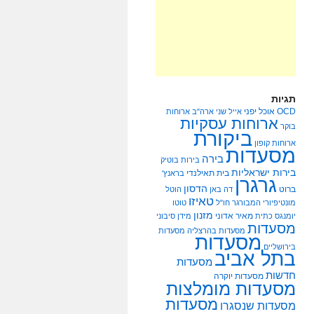
תגיות
OCD
אוכל יפני
אייל שני
ארה"ב
ארוחות
ארוחות עסקיות
בוקר
ביקורת
ארוחות קופון
מסעדות
בירה
בירות בוטיק
בירות ישראליות
בית תאילנדי
בראנץ'
גרגרן
הדסון
ברוט
דה באן
הוטל
טאיזו
מונטיפיורי
המבורגר
חו"ל
טוטו
מזנון
מאיר אדוני
יומנגס
כתית
מידן סיבוני
מסעדות
מסעדות בהרצליה
מסעדות
מסעדות
בירושליים
בתל אביב
מסעדות
חדשות
מסעדות יוקרה
מסעדות מומלצות
מסעדות
מסעדות שנסגרו