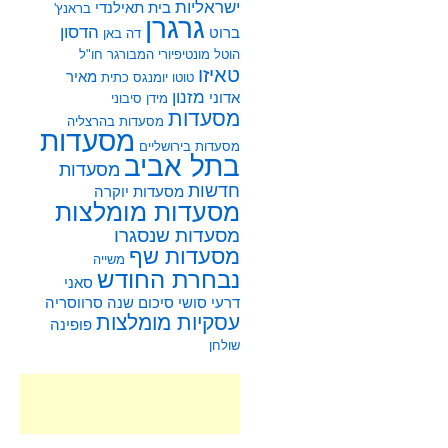
ישראליות
בית תאילנדי
בראנץ'
גרגרן
הדסון
ברוט
דה באן
הוטל מונטיפיורי
המבורגר
חו"ל
טאיזו
מאיר
טוטו
יומנגס
כתית
מזנון
אדוני
מידן סיבוני
מסעדות
מסעדות בהרצליה
מסעדות
מסעדות בירושליים
בתל אביב
מסעדות
חדשות
מסעדות יוקרה
מסעדות מומלצות
מסעדות שנסגרו
מסעדות שף
משייה
נבחרת החודש
סאני
דרעי
סושי
סיכום שנה
סרווסריה
עסקיות מומלצות
פופינה
שולחן