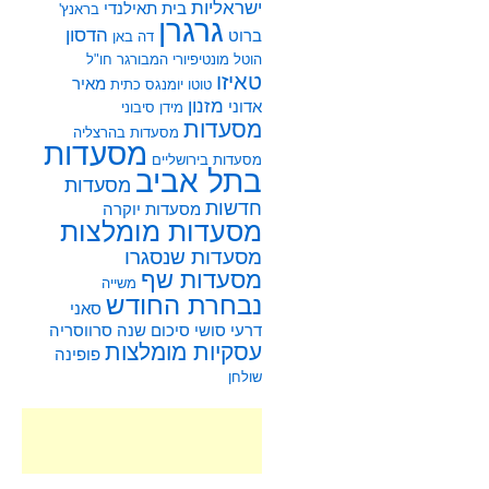
ישראליות
בית תאילנדי
בראנץ'
גרגרן
הדסון
ברוט
דה באן
הוטל מונטיפיורי
המבורגר
חו"ל
טאיזו
מאיר
טוטו
יומנגס
כתית
מזנון
אדוני
מידן סיבוני
מסעדות
מסעדות בהרצליה
מסעדות
מסעדות בירושליים
בתל אביב
מסעדות
חדשות
מסעדות יוקרה
מסעדות מומלצות
מסעדות שנסגרו
מסעדות שף
משייה
נבחרת החודש
סאני
דרעי
סושי
סיכום שנה
סרווסריה
עסקיות מומלצות
פופינה
שולחן